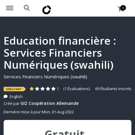
https://www.okademy.africa/menu
https://www.okademy.africa/search
0
Education financière :
Services Financiers
Numériques (swahili)
Services Financiers Numériques (swahili)
1
(1 Évaluations)
69 Étudiants inscrits
DÉBUTANT
English
GIZ Coopération Allemande
Créé par
Dernière mise à jour Mon, 01-Aug-2022
Gratuit