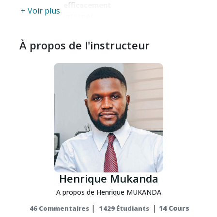
efficacement
+ Voir plus
internet
Actualisé Mon, 14-
Aug-2023
À propos de l'instructeur
00:00:00
Les
Savoir utiliser
0
0
internet pour
heures
$25
des recherches
scientifiques
Actualisé Mon, 14-
Aug-2023
Henrique Mukanda
A propos de Henrique MUKANDA
|
|
14 Cours
46 Commentaires
1429 Étudiants